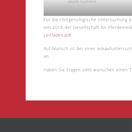
akute Hufrehe
Für die röntgenologische Untersuchung 
von 2018 der Gesellschaft für Pferdemedi
Leitfaden.pdf
.
Auf Wunsch ist bei einer Ankaufuntersuch
an.
Haben Sie Fragen oder wünschen einen 