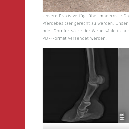
Unsere Praxis verfügt über modernste Di
Pferdebesitzer gerecht zu werden. Unser
oder Dornfortsätze der Wirbelsäule in ho
PDF-Format versendet werden.