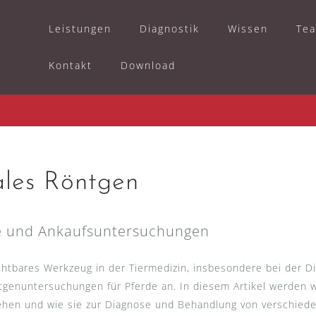
Leistungen
Diagnostik
Wissen
Te
Kontakt
Download
ales Röntgen
e und Ankaufsuntersuchungen
htbares Werkzeug in der Tiermedizin, insbesondere bei der D
ntgenuntersuchungen für Pferde an. In diesem Artikel werden 
hen und wie sie zur Diagnose und Behandlung von verschied