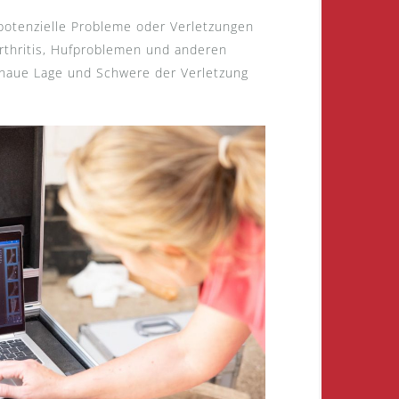
potenzielle Probleme oder Verletzungen
rthritis, Hufproblemen und anderen
enaue Lage und Schwere der Verletzung