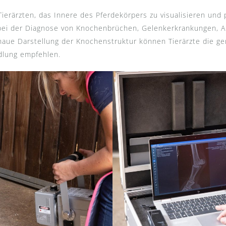
erärzten, das Innere des Pferdekörpers zu visualisieren und 
 bei der Diagnose von Knochenbrüchen, Gelenkerkrankungen, A
aue Darstellung der Knochenstruktur können Tierärzte die g
dlung empfehlen.