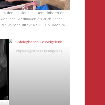
 um den individuellen Bedürfnissen der
sowohl der Gliedmaßen als auch Zähne
en auf Wunsch direkt als DICOM oder im
Physiologisches Fesselgelenk