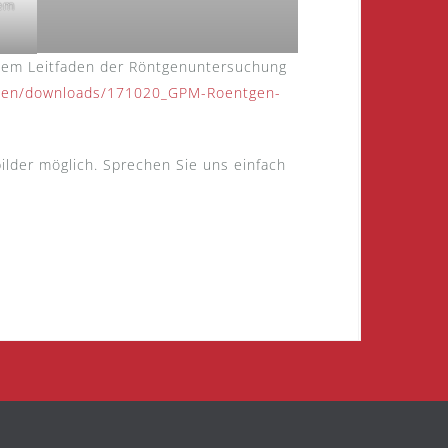
nem
dem Leitfaden der Röntgenuntersuchung
linien/downloads/171020_GPM-Roentgen-
ilder möglich. Sprechen Sie uns einfach