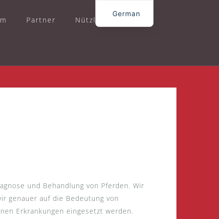
German
am
Partner
Nützliches
English
iagnose und Behandlung von Pferden. Wir
wir genauer auf die Bedeutung von
enen Erkrankungen eingesetzt werden.