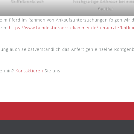
Griffelbeinbruch
hochgradige Arthrose bei ei
Kaltblut
beim Pferd im Rahmen von Ankaufsuntersuchungen folgen wir 
zin:
https://www.bundestieraerztekammer.de/tieraerzte/leit
ung auch selbstverständlich das Anfertigen einzelne Röntgenb
Termin?
Kontaktieren
Sie uns!