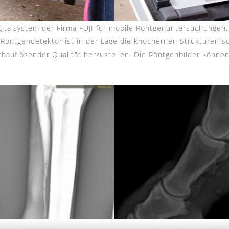
gitalsystem der Firma FUJI für mobile Röntgenuntersuchungen,
 Röntgendetektor ist in der Lage die knöchernen Strukturen 
chauflösender Qualität herzustellen. Die Röntgenbilder könn